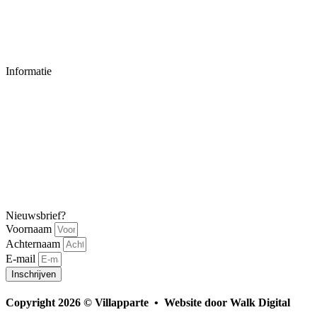
Over Villapparte
Instagram
Informatie
Impressum
Privacyverklaring
Disclaimer
FAQ
info@villapparte.com
Nieuwsbrief?
Voornaam
Achternaam
E-mail
Inschrijven
Copyright 2026 © Villapparte • Website door Walk Digital