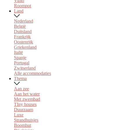
Vipio
Roompot
Land
Nederland
België
Duitsland
Frankrijk
Oostenrijk
Griekenland
Italië
Spanje
Portugal
Zwitserland
Alle accommodaties
Thema
Aan zee
Aan het water
Met zwembad
TIny houses
Duurzaam
Luxe
Strandhuisjes
Boomhut