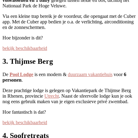
volwassenen en 1 baby
gelegen tussen heide en bos, dichtbij het
Nationaal Park de Hoge Veluwe.
Via een kleine trap bereik je de voordeur, die opengaat met de Cuber
app. Met de Cuber app bedien je o.a. de verlichting, airconditioning
en de zonneschermen.
Hoe bijzonder is dit?
bekijk beschikbaarheid
3. Thijmse Berg
De
Pool Lodge
is een modern &
duurzaam vakantiehuis
voor
6
personen
.
Deze prachtige lodge is gelegen op Vakantiepark de Thijmse Berg
in Rhenen, provincie
Utrecht
. Naast de sfeervolle lodge kun je ook
nog eens gebruik maken van je eigen exclusieve privé zwembad.
Hoe fantastisch is dat?
bekijk beschikbaarheid
4. Soofretreats