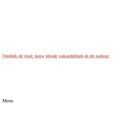
Ontdek de rust: jouw ideale vakantiehuis in de natuur
Menu
Home
Alle accommodaties
Blog